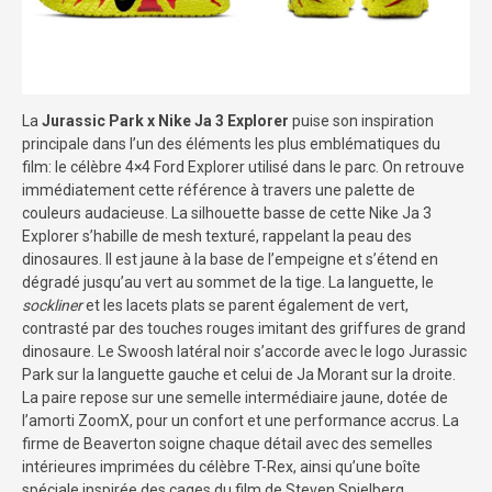
La
Jurassic Park x Nike Ja 3 Explorer
puise son inspiration
principale dans l’un des éléments les plus emblématiques du
film: le célèbre 4×4 Ford Explorer utilisé dans le parc. On retrouve
immédiatement cette référence à travers une palette de
couleurs audacieuse. La silhouette basse de cette Nike Ja 3
Explorer s’habille de mesh texturé, rappelant la peau des
dinosaures. Il est jaune à la base de l’empeigne et s’étend en
dégradé jusqu’au vert au sommet de la tige. La languette, le
sockliner
et les lacets plats se parent également de vert,
contrasté par des touches rouges imitant des griffures de grand
dinosaure. Le Swoosh latéral noir s’accorde avec le logo Jurassic
Park sur la languette gauche et celui de Ja Morant sur la droite.
La paire repose sur une semelle intermédiaire jaune, dotée de
l’amorti ZoomX, pour un confort et une performance accrus. La
firme de Beaverton soigne chaque détail avec des semelles
intérieures imprimées du célèbre T-Rex, ainsi qu’une boîte
spéciale inspirée des cages du film de Steven Spielberg.