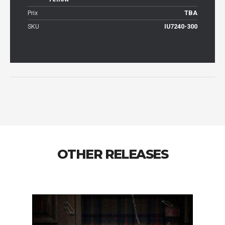
Prix
TBA
SKU
IU7240-300
OTHER RELEASES