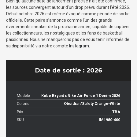
Bien qu’aucune date de lancement précise n’ait été confirmée,
les sources convergent autour d’un drop prévu durant l’été 2026.
Début octobre 2026 est même évoqué comme période de sortie
officielle. Cette paire s’annonce comme l’un des grands
événements sneaker de la prochaine année, capable de captiver
les collectionneurs, les nostalgiques et les fans de basketball
passionnés. Nous ne manquerons pas de vous tenir informés de
sa disponibilité via notre compte
Instagram
.
Date de sortie : 2026
Modèle
Kobe Bryant x Nike Air Force 1 Denim 2026
Coloris
Obsidian/Safety Orange-White
Prix
TBA
SKU
IM1980-400