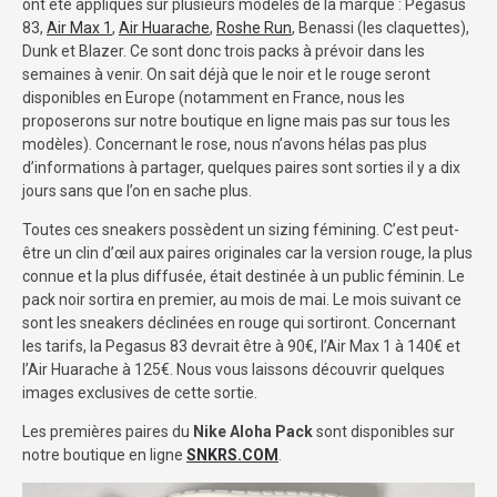
ont été appliqués sur plusieurs modèles de la marque : Pegasus
83,
Air Max 1
,
Air Huarache
,
Roshe Run
, Benassi (les claquettes),
Dunk et Blazer. Ce sont donc trois packs à prévoir dans les
semaines à venir. On sait déjà que le noir et le rouge seront
disponibles en Europe (notamment en France, nous les
proposerons sur notre boutique en ligne mais pas sur tous les
modèles). Concernant le rose, nous n’avons hélas pas plus
d’informations à partager, quelques paires sont sorties il y a dix
jours sans que l’on en sache plus.
Toutes ces sneakers possèdent un sizing fémining. C’est peut-
être un clin d’œil aux paires originales car la version rouge, la plus
connue et la plus diffusée, était destinée à un public féminin. Le
pack noir sortira en premier, au mois de mai. Le mois suivant ce
sont les sneakers déclinées en rouge qui sortiront. Concernant
les tarifs, la Pegasus 83 devrait être à 90€, l’Air Max 1 à 140€ et
l’Air Huarache à 125€. Nous vous laissons découvrir quelques
images exclusives de cette sortie.
Les premières paires du
Nike Aloha Pack
sont disponibles sur
notre boutique en ligne
SNKRS.COM
.