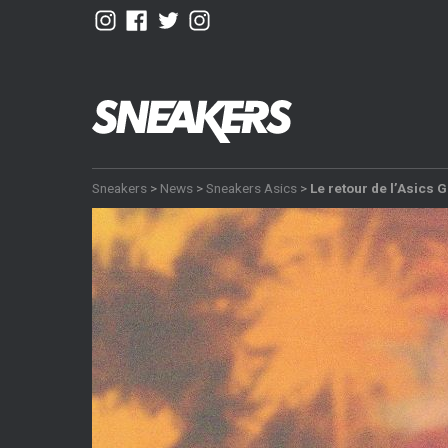
Sneakers
>
News
>
Sneakers Asics
>
Le retour de l’Asics 