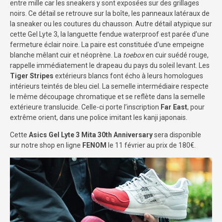
entre mille car les sneakers y sont exposées sur des grillages
noirs. Ce détail se retrouve sur la boîte, les panneaux latéraux de
la sneaker ou les coutures du chausson. Autre détail atypique sur
cette Gel Lyte 3, la languette fendue waterproof est parée d’une
fermeture éclair noire. La paire est constituée d’une empeigne
blanche mêlant cuir et néoprène. La
toebox
en cuir suédé rouge,
rappelle immédiatement le drapeau du pays du soleil levant. Les
Tiger Stripes
extérieurs blancs font écho à leurs homologues
intérieurs teintés de bleu ciel. La semelle intermédiaire respecte
le même découpage chromatique et se reflète dans la semelle
extérieure translucide. Celle-ci porte l’inscription
Far East
, pour
extrême orient, dans une police imitant les kanji japonais.
Cette
Asics Gel Lyte 3 Mita 30th Anniversary
sera disponible
sur notre shop en ligne
FENOM
le 11 février au prix de 180€.