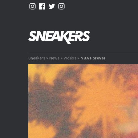
Sneakers
>
News
>
Vidéos
>
NBA Forever