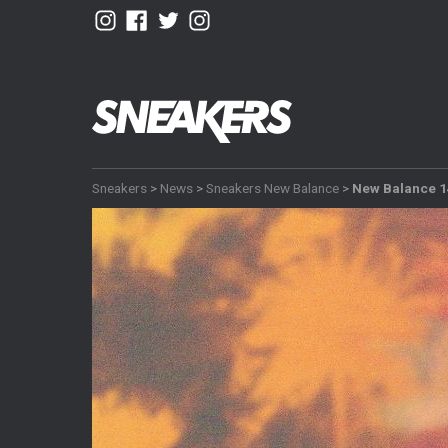
Sneakers
>
News
>
Sneakers New Balance
>
New Balance 1