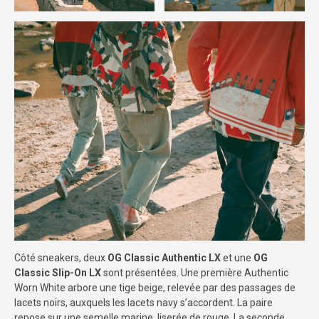
Côté sneakers, deux
OG Classic Authentic LX
et une
OG
Classic Slip-On LX
sont présentées. Une première Authentic
Worn White arbore une tige beige, relevée par des passages de
lacets noirs, auxquels les lacets navy s’accordent. La paire
repose sur une semelle marine, liserée de rouge. La seconde