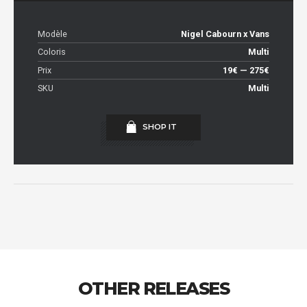
Modèle
Nigel Cabourn x Vans
Coloris
Multi
Prix
19€ — 275€
SKU
Multi
SHOP IT
OTHER RELEASES