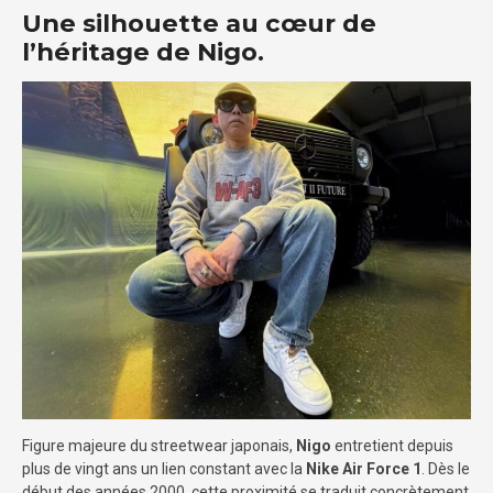
Une silhouette au cœur de
l’héritage de Nigo.
Figure majeure du streetwear japonais,
Nigo
entretient depuis
plus de vingt ans un lien constant avec la
Nike Air Force 1
. Dès le
début des années 2000, cette proximité se traduit concrètement