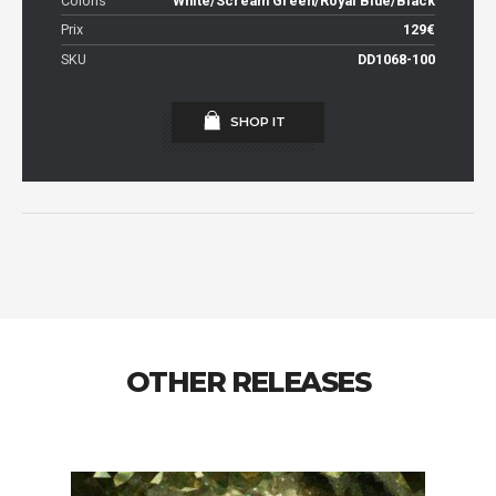
Coloris
White/Scream Green/Royal Blue/Black
Prix
129€
SKU
DD1068-100
SHOP IT
OTHER RELEASES