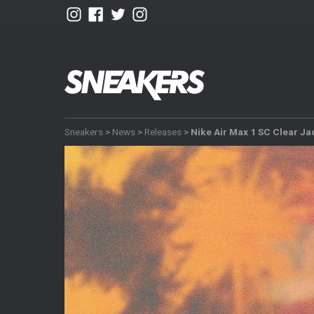
Sneakers
>
News
>
Releases
>
Nike Air Max 1 SC Clear Ja