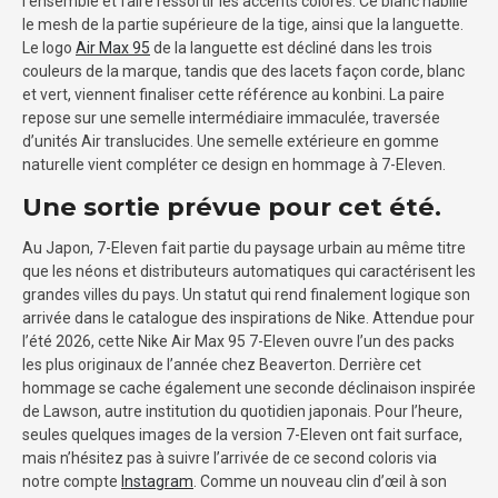
l’ensemble et faire ressortir les accents colorés. Ce blanc habille
le mesh de la partie supérieure de la tige, ainsi que la languette.
Le logo
Air Max 95
de la languette est décliné dans les trois
couleurs de la marque, tandis que des lacets façon corde, blanc
et vert, viennent finaliser cette référence au konbini. La paire
repose sur une semelle intermédiaire immaculée, traversée
d’unités Air translucides. Une semelle extérieure en gomme
naturelle vient compléter ce design en hommage à 7-Eleven.
Une sortie prévue pour cet été.
Au Japon, 7-Eleven fait partie du paysage urbain au même titre
que les néons et distributeurs automatiques qui caractérisent les
grandes villes du pays. Un statut qui rend finalement logique son
arrivée dans le catalogue des inspirations de Nike. Attendue pour
l’été 2026, cette Nike Air Max 95 7-Eleven ouvre l’un des packs
les plus originaux de l’année chez Beaverton. Derrière cet
hommage se cache également une seconde déclinaison inspirée
de Lawson, autre institution du quotidien japonais. Pour l’heure,
seules quelques images de la version 7-Eleven ont fait surface,
mais n’hésitez pas à suivre l’arrivée de ce second coloris via
notre compte
Instagram
. Comme un nouveau clin d’œil à son