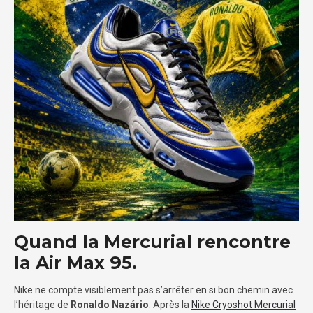
Quand la Mercurial rencontre
la Air Max 95.
Nike ne compte visiblement pas s’arrêter en si bon chemin avec
l’héritage de
Ronaldo Nazário
. Après la
Nike Cryoshot Mercurial