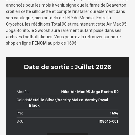
annoncés pour les mois à venir, signe que la firme de Beaverton
croit en cette silhouette et compte l’installer durablement dans
son catalogue, bien au-delà de l’été du Mondial. Entre la
Cryoshot, les rééditions Total 90 et maintenant cette Air Max 95
Joga Bonito, le Swoosh aura rarement autant puisé dans ses
archives footballistiques. Vous pourrez la retrouver sur notre
shop en ligne
FENOM
au prix de 169€.
Date de sortie : Juillet 2026
Modèle
Nike Air Max 95 Joga Bonito R9
Coloris
Metallic Silver/Varsity Maize-Varsity Royal-
Black
Prix
169€
SKU
IX8646-001