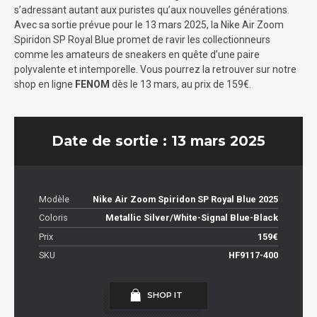
s’adressant autant aux puristes qu’aux nouvelles générations.
Avec sa sortie prévue pour le 13 mars 2025, la Nike Air Zoom
Spiridon SP Royal Blue promet de ravir les collectionneurs
comme les amateurs de sneakers en quête d’une paire
polyvalente et intemporelle. Vous pourrez la retrouver sur notre
shop en ligne
FENOM
dès le 13 mars, au prix de 159€.
Date de sortie : 13 mars 2025
Modèle
Nike Air Zoom Spiridon SP Royal Blue 2025
Coloris
Metallic Silver/White-Signal Blue-Black
Prix
159€
SKU
HF9117-400
SHOP IT