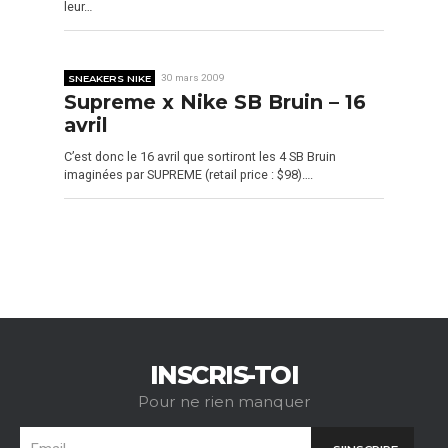
leur…
SNEAKERS NIKE
30 mars 2009
Supreme x Nike SB Bruin – 16
avril
C’est donc le 16 avril que sortiront les 4 SB Bruin
imaginées par SUPREME (retail price : $98)….
INSCRIS-TOI
Pour ne rien manquer