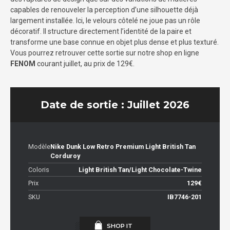
capables de renouveler la perception d’une silhouette déjà
largement installée. Ici, le velours côtelé ne joue pas un rôle
décoratif. Il structure directement l’identité de la paire et
transforme une base connue en objet plus dense et plus texturé.
Vous pourrez retrouver cette sortie sur notre shop en ligne
FENOM
courant juillet, au prix de 129€.
Date de sortie : Juillet 2026
Modèle
Nike Dunk Low Retro Premium Light British Tan
Corduroy
Coloris
Light British Tan/Light Chocolate-Twine
Prix
129€
SKU
IB7746-201
SHOP IT