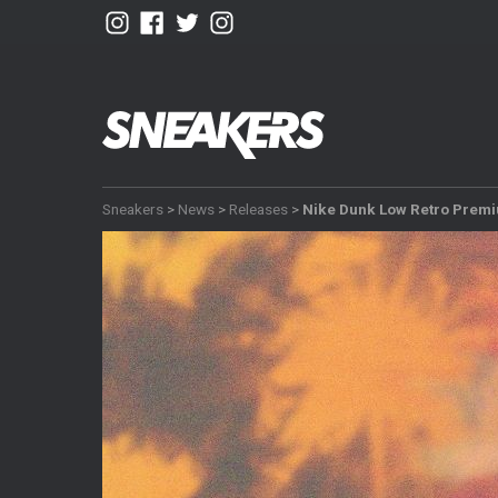
Sneakers
>
News
>
Releases
>
Nike Dunk Low Retro Premi