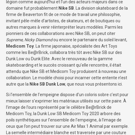
légion comme aujourd’hui et l’un des acteurs majeurs dans ce
domaine fut probablement
Nike SB
. La division skateboard de la
firme de Beaverton fit de ce mode de travail une philosophie,
invitant pêle-mêle d’artistes, de skateurs, et de boutiques ou
autres marques à venir réinterpréter leurs modèles. Parmi les
pionniers de ces collaborations avec Nike SB, on peut citer
Supreme
,
Nicky Diamond
ou encore le partenaire du soleil levant,
Medicom Toy
. La firme japonaise, spécialiste des Art Toys
comme les Be@rBrick, collabora très tôt avec Nike SB sur des
Dunk Low ou Dunk Elite. Avec le renouveau de la gamme
skateboarding et le succès croissant qu’elle rencontre, il était
attendu que Nike SB et Medicom Toy produisent à nouveau une
collaboration. Le modèle choisi pour incarner cette entente n’est
autre que la
Nike SB Dunk Low
, que nous vous présentons ici.
Si l’ensemble de l’empeigne dispose d’un coloris sobre c’est pour
mieux laisser s’exprimer les matériaux utilisés sur cette paire. À
l’image de l’ours représenté par le célèbre Be@rBrick de
Medicom Toy, la Dunk Low SB Medicom Toy 2020 arbore des
poils synthétiques sur l’ensemble de l’empeigne, à l’image de
ceux que l’on peut trouver sur une Air Max 1 Animal par exemple.
La semelle intermédiaire blanche est traversée par une couture