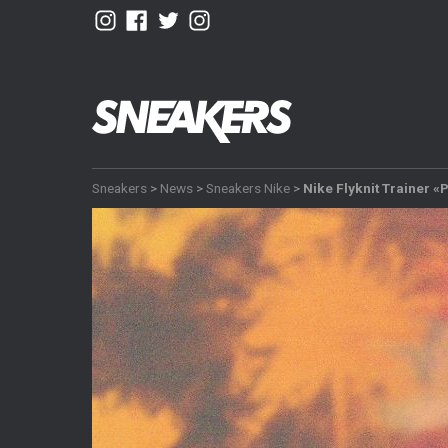
Sneakers
>
News
>
Sneakers Nike
>
Nike Flyknit Trainer «