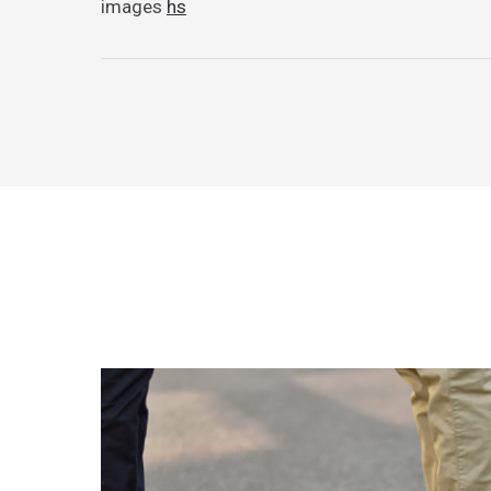
images
hs