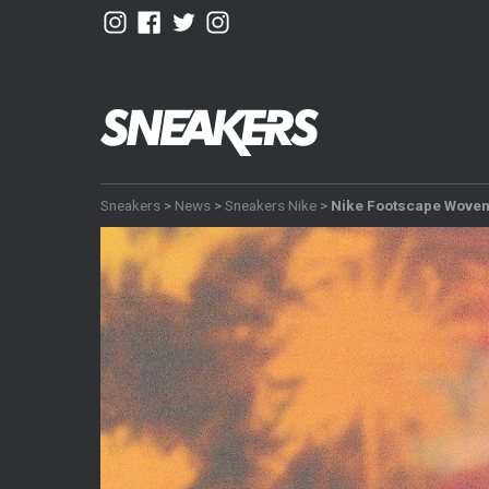
Sneakers
>
News
>
Sneakers Nike
>
Nike Footscape Woven