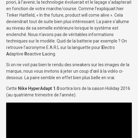
priori, à l’avenir, la technologie évoluerait et le laçage s’adapterait
en fonction de votre marche/course. Comme l’expliquait hier
Tinker Hatfield, « In the future, product will come alive ». Cela
deviendrait tout de suite bien plus intéressant. La paire s’allume
au niveau de sa semelle extérieure lorsque le système est
enclenché. Nous n’avons pas de véritables informations
techniques sur le modèle. Quid de la batterie par exemple ? On
retrouve l’acronyme E.A.R.L sur la languette pour
E
lectro
A
daptive
R
eactive
L
acing.
Si on ne voit pas bien le rendu des sneakers sur les images de la
marque, nous vous invitons à jeter un coup d’œil à la vidéo ci-
dessous. La paire semble en effet bien plus belle en vrai.
Cette
Nike HyperAdapt 1.0
sortira lors de la saison Holiday 2016
(au quatrième trimestre de l’année).