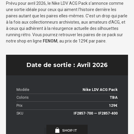
Prévu pour avril 2026, le Nike LDV ACG Pack s’annonce comme
une sortie idéale pour ceux qui aiment l’histoire derrière les
paires autant que les paires elles-mêmes. C’est un drop qui parle
à la fois aux collectionneurs archivistes, aux amateurs d’ACG, et
à ceux qui adhèrent à la résurgence actuelle des silhouettes
running rétro. Vous pourrez retrouver les paires de ce pack sur
notre shop en ligne
FENOM
, au prix de 129€ par paire.
Date de sortie : Avril 2026
Modèle
Nike LDV ACG Pack
Coloris
TBA
Prix
129€
SKU
IF2857-700 — IF2857-400
SHOP IT