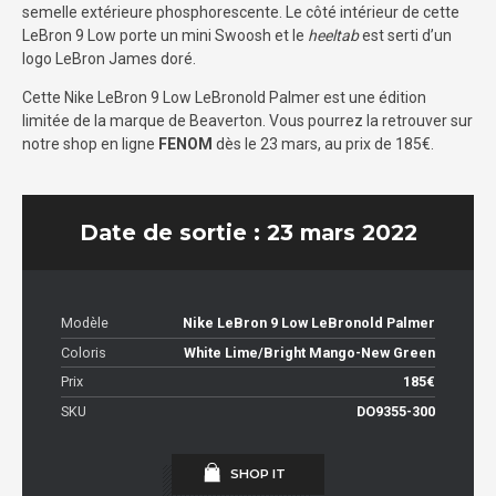
semelle extérieure phosphorescente. Le côté intérieur de cette
LeBron 9 Low porte un mini Swoosh et le
heeltab
est serti d’un
logo LeBron James doré.
Cette Nike LeBron 9 Low LeBronold Palmer est une édition
limitée de la marque de Beaverton. Vous pourrez la retrouver sur
notre shop en ligne
FENOM
dès le 23 mars, au prix de 185€.
Date de sortie : 23 mars 2022
Modèle
Nike LeBron 9 Low LeBronold Palmer
Coloris
White Lime/Bright Mango-New Green
Prix
185€
SKU
DO9355-300
SHOP IT