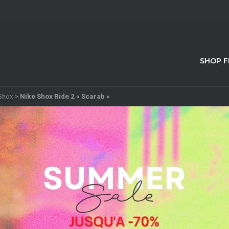
SHOP 
Shox
>
Nike Shox Ride 2 « Scarab »