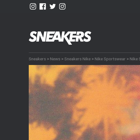
Sneakers
>
News
>
Sneakers Nike
>
Nike Sportswear
>
Nike 