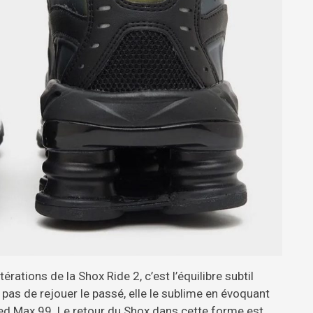
rations de la Shox Ride 2, c’est l’équilibre subtil
 pas de rejouer le passé, elle le sublime en évoquant
d Max 99. Le retour du Shox dans cette forme est