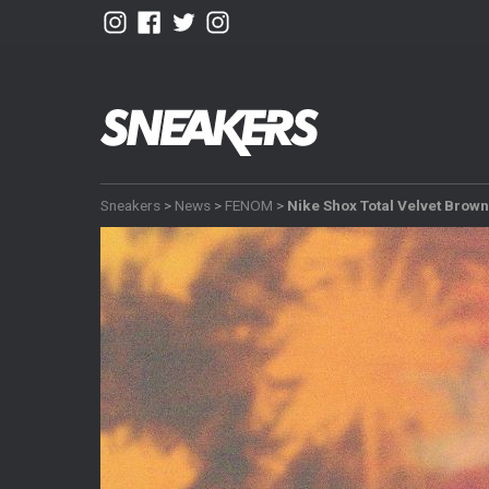
Sneakers
>
News
>
FENOM
>
Nike Shox Total Velvet Brown