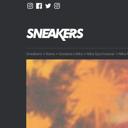
Sneakers
>
News
>
Sneakers Nike
>
Nike Sportswear
>
Nike 