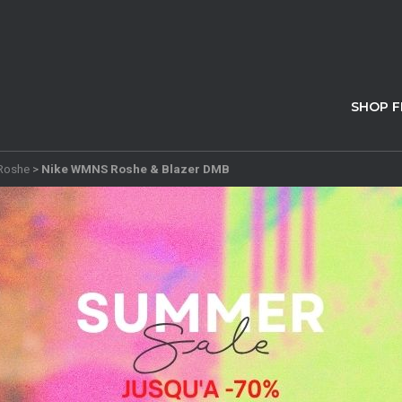
SHOP 
Roshe
>
Nike WMNS Roshe & Blazer DMB