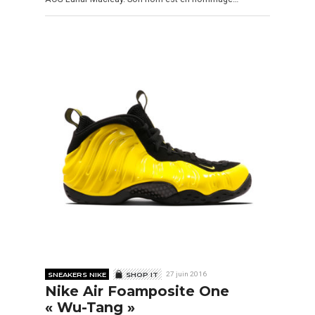
SNEAKERS NIKE
SHOP IT
27 juin 2016
Nike Air Foamposite One
« Wu-Tang »