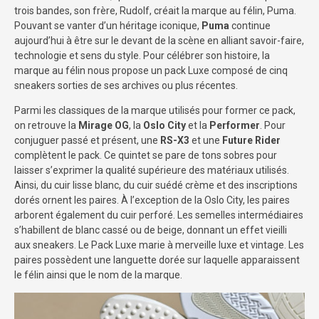
trois bandes, son frère, Rudolf, créait la marque au félin, Puma.
Pouvant se vanter d’un héritage iconique,
Puma
continue
aujourd’hui à être sur le devant de la scène en alliant savoir-faire,
technologie et sens du style. Pour célébrer son histoire, la
marque au félin nous propose un pack Luxe composé de cinq
sneakers sorties de ses archives ou plus récentes.
Parmi les classiques de la marque utilisés pour former ce pack,
on retrouve la
Mirage OG
, la
Oslo City
et la
Performer
. Pour
conjuguer passé et présent, une
RS-X3
et une
Future Rider
complètent le pack. Ce quintet se pare de tons sobres pour
laisser s’exprimer la qualité supérieure des matériaux utilisés.
Ainsi, du cuir lisse blanc, du cuir suédé crème et des inscriptions
dorés ornent les paires. À l’exception de la Oslo City, les paires
arborent également du cuir perforé. Les semelles intermédiaires
s’habillent de blanc cassé ou de beige, donnant un effet vieilli
aux sneakers. Le Pack Luxe marie à merveille luxe et vintage. Les
paires possèdent une languette dorée sur laquelle apparaissent
le félin ainsi que le nom de la marque.