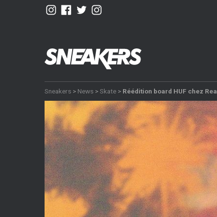
Sneakers
>
News
>
Skate
>
Réédition board HUF chez Rea