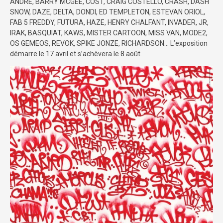
ANDRE, BARRY MCGEE, COST, CRAIG COSTELLO, CRASH, DASH
SNOW, DAZE, DELTA, DONDI, ED TEMPLETON, ESTEVAN ORIOL,
FAB 5 FREDDY, FUTURA, HAZE, HENRY CHALFANT, INVADER, JR,
IRAK, BASQUIAT, KAWS, MISTER CARTOON, MISS VAN, MODE2,
OS GEMEOS, REVOK, SPIKE JONZE, RICHARDSON… L’exposition
démarre le 17 avril et s’achèvera le 8 août.