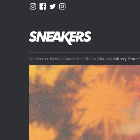
Sneakers
>
News
>
Sneakers Other
>
Clarks
>
Stüssy Pour 