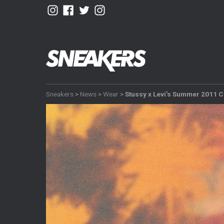
Sneakers
>
News
>
Wear
>
Stussy x Levi's Summer 2011 C