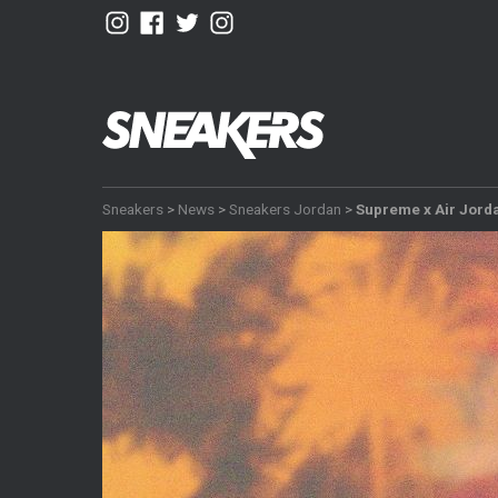
Sneakers
>
News
>
Sneakers Jordan
>
Supreme x Air Jorda