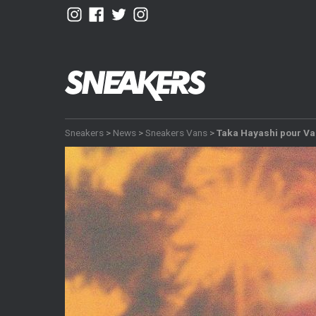
Sneakers
>
News
>
Sneakers Vans
>
Taka Hayashi pour Van