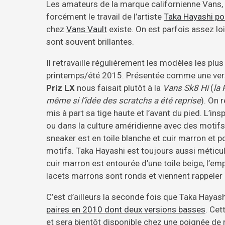
Les amateurs de la marque californienne Vans, e
forcément le travail de l’artiste
Taka Hayashi po
chez
Vans Vault
existe. On est parfois assez lo
sont souvent brillantes.
Il retravaille régulièrement les modèles les plu
printemps/été 2015. Présentée comme une versi
Priz LX
nous faisait plutôt à la
Vans Sk8 Hi
(
la 
même si l’idée des scratchs a été reprise
). On 
mis à part sa tige haute et l’avant du pied. L’i
ou dans la culture améridienne avec des motifs
sneaker est en toile blanche et cuir marron et
motifs. Taka Hayashi est toujours aussi méticuleu
cuir marron est entourée d’une toile beige, l’em
lacets marrons sont ronds et viennent rappeler l
C’est d’ailleurs la seconde fois que Taka Hayashi
paires en 2010 dont deux versions basses
. Cet
et sera bientôt disponible chez une poignée de 