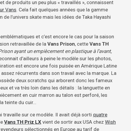
t de produits un peu plus « travaillés », connaissent
ur Vans
. Cela fait quelques années que la gamme
in de l’univers skate mais les idées de Taka Hayashi
s emblématiques et c’est encore le cas pour la saison
on retravaillée de la
Vans Prison
, cette
Vans TH
Prison ayant un empiècement en plastique à l’avant,
reconnait d’ailleurs à peine le modèle sur les photos,
nspiration est encore une fois puisée en Amérique Latine
 assez récurrents dans son travail avec la marque. La
 possède deux scratchs qui arborent donc les fameux
x et va très loin dans les détails : la languette en
piècement en cuir marron au talon est perforé, les
a teinte du cuir…
 travaille sur ce modèle. Il avait déjà sorti
quatre
te
Vans TH Priz LX
vient de sortir aux USA chez
Wish
revendeurs sélectionnés en Europe au tarif de