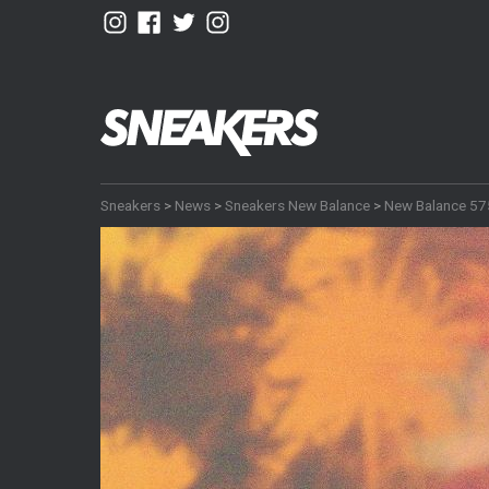
Sneakers
>
News
>
Sneakers New Balance
>
New Balance 57