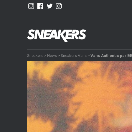
Sneakers
>
News
>
Sneakers Vans
>
Vans Authentic par 