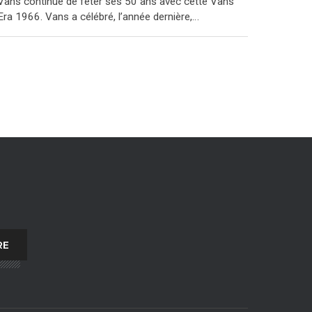
Vans continue de fêter ses 50 ans avec cette Vans
Era 1966. Vans a célébré, l’année dernière,…