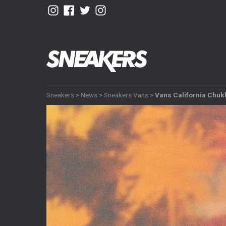
Sneakers
>
News
>
Sneakers Vans
>
Vans California Chuk