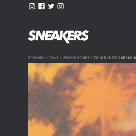
Sneakers
>
News
>
Sneakers Vans
>
Vans Era 59 Canvas &