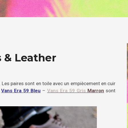
 & Leather
Les paires sont en toile avec un empiècement en cuir
s
Vans Era 59 Bleu
–
Vans Era 59 Gris
Marron
sont