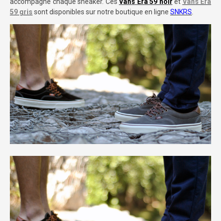
accompagne chaque sneaker. Ces
Vans Era 59 noir
et
Vans Era
59 gris
sont disponibles sur notre boutique en ligne
SNKRS
.