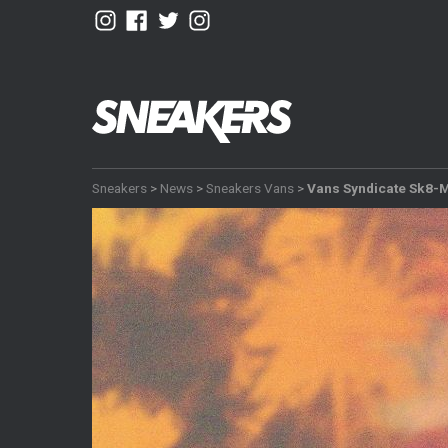
Sneakers
>
News
>
Sneakers Vans
>
Vans Syndicate Sk8-