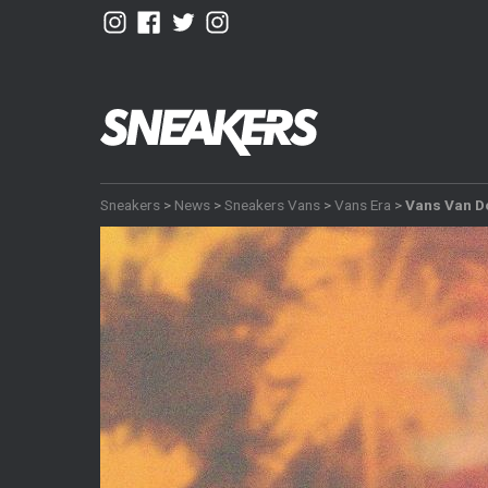
Sneakers
>
News
>
Sneakers Vans
>
Vans Era
>
Vans Van Do