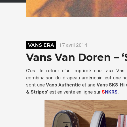
VANS ERA
17 avril 2014
Vans Van Doren – ‘
C’est le retour d’un imprimé cher aux Va
combinaison du drapeau américain est une nou
sont une
Vans Authentic
et une
Vans SK8-Hi
q
& Stripes’
est en vente en ligne sur
S
NKRS
.