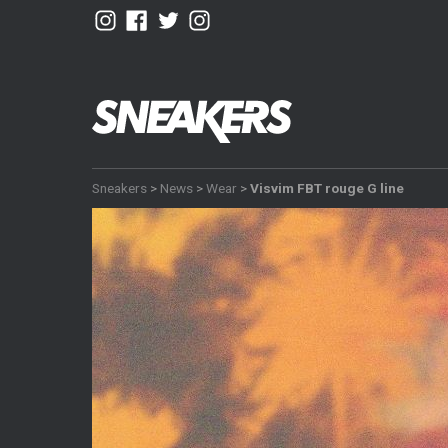
Sneakers
>
News
>
Wear
>
Visvim FBT rouge G line