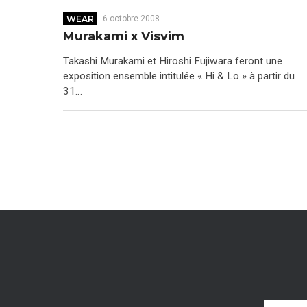
WEAR
6 octobre 2008
Murakami x Visvim
Takashi Murakami et Hiroshi Fujiwara feront une
exposition ensemble intitulée « Hi & Lo » à partir du
31…