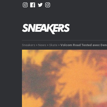
Sneakers
>
News
>
Skate
>
Volcom Road Tested avec Den