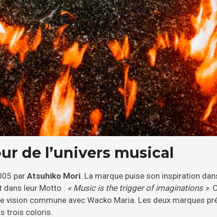
ur de l’univers musical
005 par
Atsuhiko Mori
. La marque puise son inspiration dans
t dans leur Motto :
« Music is the trigger of imaginations »
. 
 une vision commune avec Wacko Maria. Les deux marques prés
s trois coloris.