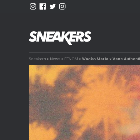
Sneakers
>
News
>
FENOM
>
Wacko Maria x Vans Authent