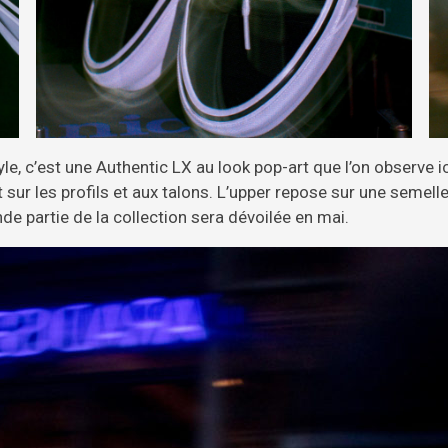
nyle, c’est une Authentic LX au look pop-art que l’on observe 
t sur les profils et aux talons. L’upper repose sur une semelle
nde partie de la collection sera dévoilée en mai.