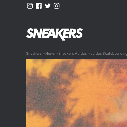
Sneakers
>
News
>
Sneakers Adidas
>
adidas Skateboardin