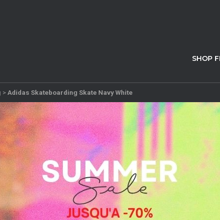
SHOP 
g
>
Adidas Skateboarding Skate Navy White