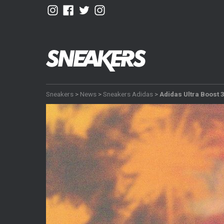
Sneakers
>
News
>
Sneakers Adidas
>
Adidas Ultra Boost 3