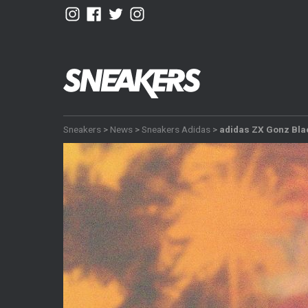
Sneakers
>
News
>
Sneakers Adidas
>
adidas ZX Gonz Bla