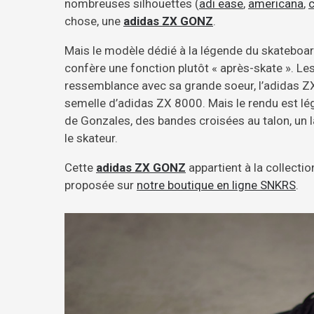
nombreuses silhouettes (
adi ease
,
americana
,
chose, une
adidas ZX GONZ
.
Mais le modèle dédié à la légende du skateboard 
confère une fonction plutôt « après-skate ». L
ressemblance avec sa grande soeur, l’adidas Z
semelle d’adidas ZX 8000. Mais le rendu est lé
de Gonzales, des bandes croisées au talon, un
le skateur.
Cette
adidas ZX GONZ
appartient à la collectio
proposée sur
notre boutique en ligne SNKRS
.