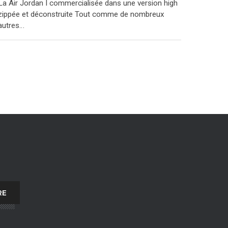
La Air Jordan I commercialisée dans une version high
zippée et déconstruite Tout comme de nombreux
autres…