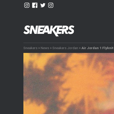
Sneakers
>
News
>
Sneakers Jordan
>
Air Jordan 1 Flyknit