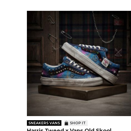
SNEAKERS VANS
SHOP IT
Harris Tweed x Vans Old Skool