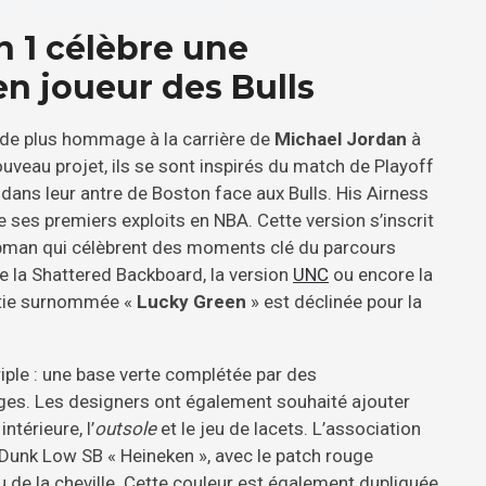
n 1 célèbre une
n joueur des Bulls
 de plus hommage à la carrière de
Michael Jordan
à
ouveau projet, ils se sont inspirés du match de Playoff
 dans leur antre de Boston face aux Bulls. His Airness
de ses premiers exploits en NBA. Cette version s’inscrit
mpman qui célèbrent des moments clé du parcours
ve la Shattered Backboard, la version
UNC
ou encore la
rtie surnommée «
Lucky Green
» est déclinée pour la
iple : une base verte complétée par des
ges. Les designers ont également souhaité ajouter
térieure, l’
outsole
et le jeu de lacets. L’association
e Dunk Low SB « Heineken », avec le patch rouge
u de la cheville. Cette couleur est également dupliquée