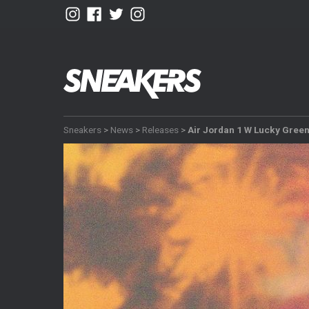
Sneakers
>
News
>
Releases
>
Air Jordan 1 W Lucky Gree