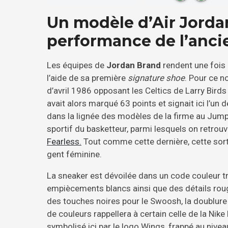
Un modèle d’Air Jorda
performance de l’ancie
Les équipes de
Jordan Brand
rendent une fois
l’aide de sa première
signature shoe
. Pour ce n
d’avril 1986 opposant les Celtics de Larry Birds
avait alors marqué 63 points et signait ici l’un 
dans la lignée des modèles de la firme au Ju
sportif du basketteur, parmi lesquels on retrou
Fearless.
Tout comme cette dernière, cette so
gent féminine.
La sneaker est dévoilée dans un code couleur tr
empiècements blancs ainsi que des détails rou
des touches noires pour le Swoosh, la doublure in
de couleurs rappellera à certain celle de la Nik
symbolisé ici par le logo Wings, frappé au nivea