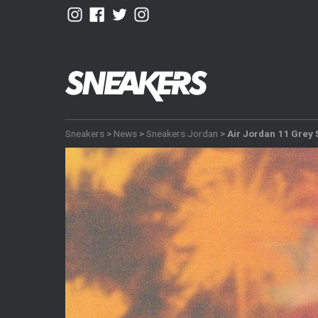
Sneakers
>
News
>
Sneakers Jordan
>
Air Jordan 11 Grey